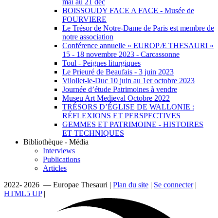
mai au 21 dec
BOISSOUDY FACE A FACE - Musée de
FOURVIERE
Le Trésor de Notre-Dame de Paris est membre de
notre association
Conférence annuelle « EUROPÆ THESAURI »
15 ‐ 18 novembre 2023 - Carcassonne
Toul - Peignes liturgiques
Le Prieuré de Beaufais - 3 juin 2023
Vilollet-le-Duc 10 juin au 1er octobre 2023
Journée d’étude Patrimoines à vendre
Museu Art Medieval Octobre 2022
TRÉSORS D’ÉGLISE DE WALLONIE :
RÉFLEXIONS ET PERSPECTIVES
GEMMES ET PATRIMOINE - HISTOIRES
ET TECHNIQUES
Bibliothèque - Média
Interviews
Publications
Articles
2022- 2026 — Europae Thesauri |
Plan du site
|
Se connecter
|
HTML5 UP
|