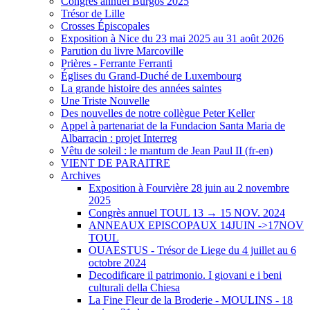
Congrès annuel Burgos 2025
Trésor de Lille
Crosses Épiscopales
Exposition à Nice du 23 mai 2025 au 31 août 2026
Parution du livre Marcoville
Prières - Ferrante Ferranti
Églises du Grand-Duché de Luxembourg
La grande histoire des années saintes
Une Triste Nouvelle
Des nouvelles de notre collègue Peter Keller
Appel à partenariat de la Fundacion Santa Maria de
Albarracin : projet Interreg
Vêtu de soleil : le mantum de Jean Paul II (fr-en)
VIENT DE PARAITRE
Archives
Exposition à Fourvière 28 juin au 2 novembre
2025
Congrès annuel TOUL 13 → 15 NOV. 2024
ANNEAUX EPISCOPAUX 14JUIN ->17NOV
TOUL
OUAESTUS - Trésor de Liege du 4 juillet au 6
octobre 2024
Decodificare il patrimonio. I giovani e i beni
culturali della Chiesa
La Fine Fleur de la Broderie - MOULINS - 18