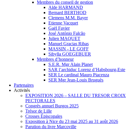
Membres du conseil de gestion
Alde HARMAND
Bernard BERTHOD
Clemens M.M. Bayer
Etienne Vacquet
Gaël Favier
José António Falcão
Julien MAQUET
Manuel Gracias Ribas
MASSIN - LE GOFF
Sibylla GOEGEBUER
Membres d’honneur
S.E.R. Mgr Alain Planet
SAR l’archiduc Lorenz d’Habsbourg-Este
SER Le cardinal Mauro Piacenza
SER Mgr Jean-Louis Bruguès
Partenaires
Activités
EXPOSITION 2026 – SALLE DU TRESOR CROIX
PECTORALES
Congrès annuel Burgos 2025
Trésor de Lille
Crosses Épiscopales
Exposition à Nice du 23 mai 2025 au 31 août 2026
Parution du livre Marcoville