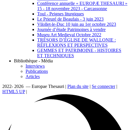
Conférence annuelle « EUROPÆ THESAURI »
15 ‐ 18 novembre 2023 - Carcassonne
Toul - Peignes liturgiques
Le Prieuré de Beaufais - 3 juin 2023
Vilollet-le-Duc 10 juin au 1er octobre 2023
Journée d’étude Patrimoines à vendre
Museu Art Medieval Octobre 2022
TRÉSORS D’ÉGLISE DE WALLONIE :
RÉFLEXIONS ET PERSPECTIVES
GEMMES ET PATRIMOINE - HISTOIRES
ET TECHNIQUES
Bibliothèque - Média
Interviews
Publications
Articles
2022- 2026 — Europae Thesauri |
Plan du site
|
Se connecter
|
HTML5 UP
|