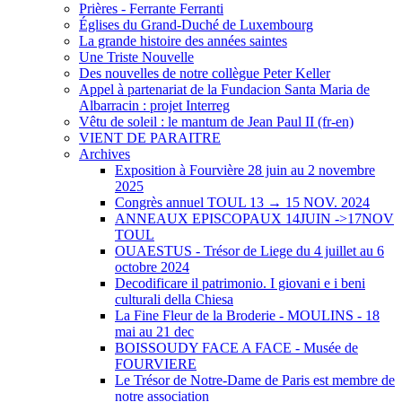
Prières - Ferrante Ferranti
Églises du Grand-Duché de Luxembourg
La grande histoire des années saintes
Une Triste Nouvelle
Des nouvelles de notre collègue Peter Keller
Appel à partenariat de la Fundacion Santa Maria de
Albarracin : projet Interreg
Vêtu de soleil : le mantum de Jean Paul II (fr-en)
VIENT DE PARAITRE
Archives
Exposition à Fourvière 28 juin au 2 novembre
2025
Congrès annuel TOUL 13 → 15 NOV. 2024
ANNEAUX EPISCOPAUX 14JUIN ->17NOV
TOUL
OUAESTUS - Trésor de Liege du 4 juillet au 6
octobre 2024
Decodificare il patrimonio. I giovani e i beni
culturali della Chiesa
La Fine Fleur de la Broderie - MOULINS - 18
mai au 21 dec
BOISSOUDY FACE A FACE - Musée de
FOURVIERE
Le Trésor de Notre-Dame de Paris est membre de
notre association