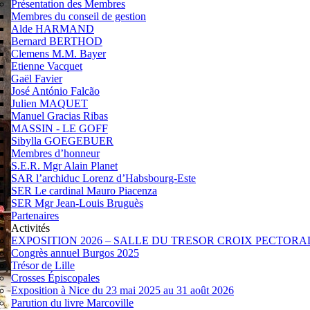
Présentation des Membres
Membres du conseil de gestion
Alde HARMAND
Bernard BERTHOD
Clemens M.M. Bayer
Etienne Vacquet
Gaël Favier
José António Falcão
Julien MAQUET
Manuel Gracias Ribas
MASSIN - LE GOFF
Sibylla GOEGEBUER
Membres d’honneur
S.E.R. Mgr Alain Planet
SAR l’archiduc Lorenz d’Habsbourg-Este
SER Le cardinal Mauro Piacenza
SER Mgr Jean-Louis Bruguès
Partenaires
Activités
EXPOSITION 2026 – SALLE DU TRESOR CROIX PECTORA
Congrès annuel Burgos 2025
Trésor de Lille
Crosses Épiscopales
Exposition à Nice du 23 mai 2025 au 31 août 2026
Parution du livre Marcoville