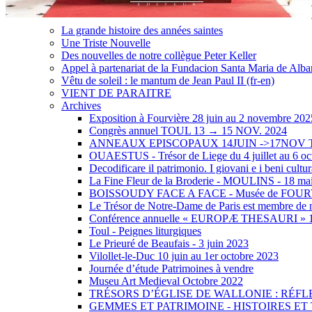
La grande histoire des années saintes
Une Triste Nouvelle
Des nouvelles de notre collègue Peter Keller
Appel à partenariat de la Fundacion Santa Maria de Albarr
Vêtu de soleil : le mantum de Jean Paul II (fr-en)
VIENT DE PARAITRE
Archives
Exposition à Fourvière 28 juin au 2 novembre 202
Congrès annuel TOUL 13 → 15 NOV. 2024
ANNEAUX EPISCOPAUX 14JUIN ->17NOV
OUAESTUS - Trésor de Liege du 4 juillet au 6 oc
Decodificare il patrimonio. I giovani e i beni cultur
La Fine Fleur de la Broderie - MOULINS - 18 mai
BOISSOUDY FACE A FACE - Musée de FOU
Le Trésor de Notre-Dame de Paris est membre de n
Conférence annuelle « EUROPÆ THESAURI » 15 
Toul - Peignes liturgiques
Le Prieuré de Beaufais - 3 juin 2023
Vilollet-le-Duc 10 juin au 1er octobre 2023
Journée d’étude Patrimoines à vendre
Museu Art Medieval Octobre 2022
TRÉSORS D’ÉGLISE DE WALLONIE : RÉFL
GEMMES ET PATRIMOINE - HISTOIRES E