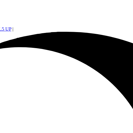
5 UP
|