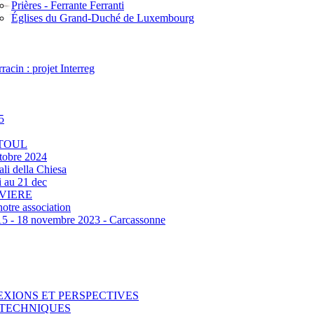
Prières - Ferrante Ferranti
Églises du Grand-Duché de Luxembourg
acin : projet Interreg
5
 TOUL
tobre 2024
ali della Chiesa
 au 21 dec
RVIERE
otre association
‐ 18 novembre 2023 - Carcassonne
EXIONS ET PERSPECTIVES
T TECHNIQUES