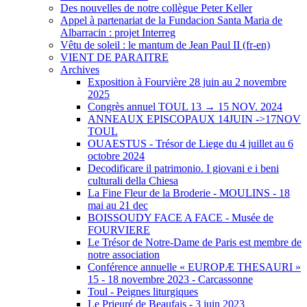
Des nouvelles de notre collègue Peter Keller
Appel à partenariat de la Fundacion Santa Maria de
Albarracin : projet Interreg
Vêtu de soleil : le mantum de Jean Paul II (fr-en)
VIENT DE PARAITRE
Archives
Exposition à Fourvière 28 juin au 2 novembre
2025
Congrès annuel TOUL 13 → 15 NOV. 2024
ANNEAUX EPISCOPAUX 14JUIN ->17NOV
TOUL
OUAESTUS - Trésor de Liege du 4 juillet au 6
octobre 2024
Decodificare il patrimonio. I giovani e i beni
culturali della Chiesa
La Fine Fleur de la Broderie - MOULINS - 18
mai au 21 dec
BOISSOUDY FACE A FACE - Musée de
FOURVIERE
Le Trésor de Notre-Dame de Paris est membre de
notre association
Conférence annuelle « EUROPÆ THESAURI »
15 ‐ 18 novembre 2023 - Carcassonne
Toul - Peignes liturgiques
Le Prieuré de Beaufais - 3 juin 2023