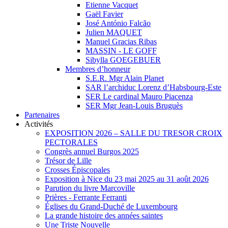
Etienne Vacquet
Gaël Favier
José António Falcão
Julien MAQUET
Manuel Gracias Ribas
MASSIN - LE GOFF
Sibylla GOEGEBUER
Membres d’honneur
S.E.R. Mgr Alain Planet
SAR l’archiduc Lorenz d’Habsbourg-Este
SER Le cardinal Mauro Piacenza
SER Mgr Jean-Louis Bruguès
Partenaires
Activités
EXPOSITION 2026 – SALLE DU TRESOR CROIX
PECTORALES
Congrès annuel Burgos 2025
Trésor de Lille
Crosses Épiscopales
Exposition à Nice du 23 mai 2025 au 31 août 2026
Parution du livre Marcoville
Prières - Ferrante Ferranti
Églises du Grand-Duché de Luxembourg
La grande histoire des années saintes
Une Triste Nouvelle