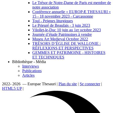
Le Trésor de Notre-Dame de Paris est membre de
notre association
Conférence annuelle « EUROPÆ THESAURI »
15 ‐ 18 novembre 2023 - Carcassonne
Toul - Peignes liturgiques
Le Prieuré de Beaufais - 3 juin 2023
Vilollet-le-Duc 10 juin au 1er octobre 2023
Journée d’étude Patrimoines à vendre
Museu Art Medieval Octobre 2022
TRÉSORS D’ÉGLISE DE WALLONIE :
RÉFLEXIONS ET PERSPECTIVES
GEMMES ET PATRIMOINE - HISTOIRES
ET TECHNIQUES
Bibliothèque - Média
Interviews
Publications
Articles
2022- 2026 — Europae Thesauri |
Plan du site
|
Se connecter
|
HTML5 UP
|