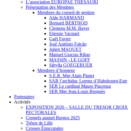
L’association EUROPAE THESAURI
Présentation des Membres
Membres du conseil de gestion
Alde HARMAND
Bernard BERTHOD
Clemens M.M. Bayer
Etienne Vacquet
Gaël Favier
José António Falcão
Julien MAQUET
Manuel Gracias Ribas
MASSIN - LE GOFF
Sibylla GOEGEBUER
Membres d’honneur
S.E.R. Mgr Alain Planet
SAR l’archiduc Lorenz d’Habsbourg-Este
SER Le cardinal Mauro Piacenza
SER Mgr Jean-Louis Bruguès
Partenaires
Activités
EXPOSITION 2026 – SALLE DU TRESOR CROIX
PECTORALES
Congrès annuel Burgos 2025
Trésor de Lille
Crosses Épiscopales