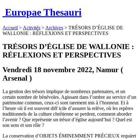
Europae Thesauri
Accueil
>
Activités
>
Archives
>
TRÉSORS D’ÉGLISE DE
WALLONIE : RÉFLEXIONS ET PERSPECTIVES
TRÉSORS D’ÉGLISE DE WALLONIE :
RÉFLEXIONS ET PERSPECTIVES
Vendredi 18 novembre 2022, Namur (
Arsenal )
La gestion des trésors implique de nombreux partenaires, et un
certain nombre de bénévoles. Agissant dans l’ombre au service d’un
patrimoine commun, ceux-ci sont rarement mis à l’honneur. Et à
l’heure où il est souvent diff icile d’assurer la relève, où les repères
traditionnels de la culture chrétienne se perdent, comment aborder
l’avenir ? Que représente un trésor d’église aujourd’hui ? Quel est
son sens et son rôle ?
La conservation d’OBJETS ÉMINEMMENT PRÉCIEUX requiert