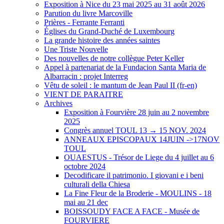
Exposition à Nice du 23 mai 2025 au 31 août 2026
Parution du livre Marcoville
Prières - Ferrante Ferranti
Églises du Grand-Duché de Luxembourg
La grande histoire des années saintes
Une Triste Nouvelle
Des nouvelles de notre collègue Peter Keller
Appel à partenariat de la Fundacion Santa Maria de
Albarracin : projet Interreg
Vêtu de soleil : le mantum de Jean Paul II (fr-en)
VIENT DE PARAITRE
Archives
Exposition à Fourvière 28 juin au 2 novembre
2025
Congrès annuel TOUL 13 → 15 NOV. 2024
ANNEAUX EPISCOPAUX 14JUIN ->17NOV
TOUL
OUAESTUS - Trésor de Liege du 4 juillet au 6
octobre 2024
Decodificare il patrimonio. I giovani e i beni
culturali della Chiesa
La Fine Fleur de la Broderie - MOULINS - 18
mai au 21 dec
BOISSOUDY FACE A FACE - Musée de
FOURVIERE