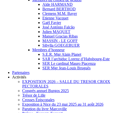
Alde HARMAND
Bernard BERTHOD
Clemens M.M. Bayer
Etienne Vacquet
Gaël Favier
José António Falcão
Julien MAQUET
Manuel Gracias Ribas
MASSIN - LE GOFF
Sibylla GOEGEBUER
Membres d’honneur
S.E.R. Mgr Alain Planet
SAR l’archiduc Lorenz d’Habsbourg-Este
SER Le cardinal Mauro Piacenza
SER Mgr Jean-Louis Bruguès
Partenaires
Activités
EXPOSITION 2026 – SALLE DU TRESOR CROIX
PECTORALES
Congrès annuel Burgos 2025
Trésor de Lille
Crosses Épiscopales
Exposition à Nice du 23 mai 2025 au 31 août 2026
Parution du livre Marcoville