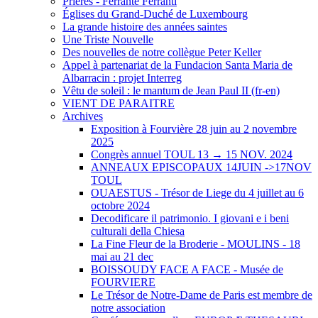
Prières - Ferrante Ferranti
Églises du Grand-Duché de Luxembourg
La grande histoire des années saintes
Une Triste Nouvelle
Des nouvelles de notre collègue Peter Keller
Appel à partenariat de la Fundacion Santa Maria de
Albarracin : projet Interreg
Vêtu de soleil : le mantum de Jean Paul II (fr-en)
VIENT DE PARAITRE
Archives
Exposition à Fourvière 28 juin au 2 novembre
2025
Congrès annuel TOUL 13 → 15 NOV. 2024
ANNEAUX EPISCOPAUX 14JUIN ->17NOV
TOUL
OUAESTUS - Trésor de Liege du 4 juillet au 6
octobre 2024
Decodificare il patrimonio. I giovani e i beni
culturali della Chiesa
La Fine Fleur de la Broderie - MOULINS - 18
mai au 21 dec
BOISSOUDY FACE A FACE - Musée de
FOURVIERE
Le Trésor de Notre-Dame de Paris est membre de
notre association