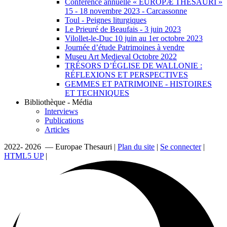
Conférence annuelle « EUROPÆ THESAURI »
15 ‐ 18 novembre 2023 - Carcassonne
Toul - Peignes liturgiques
Le Prieuré de Beaufais - 3 juin 2023
Vilollet-le-Duc 10 juin au 1er octobre 2023
Journée d’étude Patrimoines à vendre
Museu Art Medieval Octobre 2022
TRÉSORS D’ÉGLISE DE WALLONIE :
RÉFLEXIONS ET PERSPECTIVES
GEMMES ET PATRIMOINE - HISTOIRES
ET TECHNIQUES
Bibliothèque - Média
Interviews
Publications
Articles
2022- 2026 — Europae Thesauri |
Plan du site
|
Se connecter
|
HTML5 UP
|